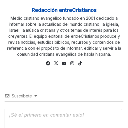
Redacción entreCristianos
Medio cristiano evangélico fundado en 2001 dedicado a
informar sobre la actualidad del mundo cristiano, la iglesia,
Israel, la música cristiana y otros temas de interés para los
creyentes. El equipo editorial de entreCristianos produce y
revisa noticias, estudios bíblicos, recursos y contenidos de
referencia con el propósito de informar, edificar y servir a la
comunidad cristiana evangélica de habla hispana.
Fa
X
Yo
Ins
Tik
ce
uTu
tag
To
bo
be
ra
k
ok
m
Suscríbete