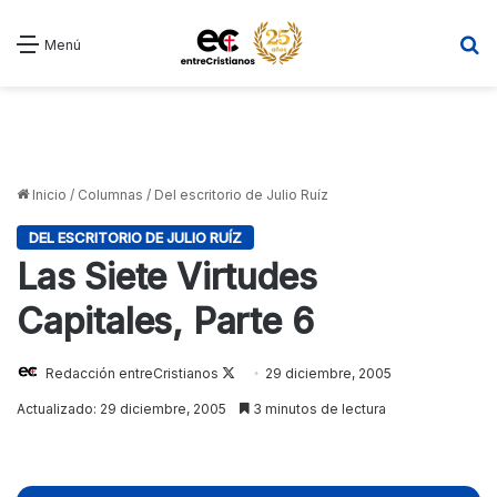
B
Menú
Inicio
/
Columnas
/
Del escritorio de Julio Ruíz
DEL ESCRITORIO DE JULIO RUÍZ
Las Siete Virtudes
Capitales, Parte 6
Redacción entreCristianos
Follow
29 diciembre, 2005
on
Actualizado: 29 diciembre, 2005
3 minutos de lectura
X