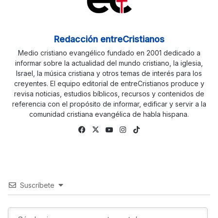
Redacción entreCristianos
Medio cristiano evangélico fundado en 2001 dedicado a
informar sobre la actualidad del mundo cristiano, la iglesia,
Israel, la música cristiana y otros temas de interés para los
creyentes. El equipo editorial de entreCristianos produce y
revisa noticias, estudios bíblicos, recursos y contenidos de
referencia con el propósito de informar, edificar y servir a la
comunidad cristiana evangélica de habla hispana.
Fa
X
Yo
Ins
Tik
ce
uTu
tag
To
bo
be
ra
k
ok
m
Suscríbete