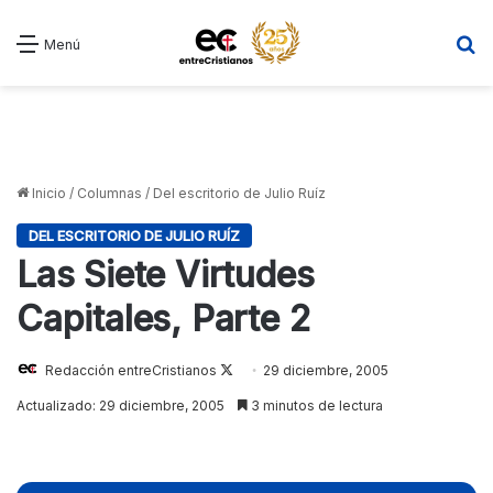
B
Menú
Inicio
/
Columnas
/
Del escritorio de Julio Ruíz
DEL ESCRITORIO DE JULIO RUÍZ
Las Siete Virtudes
Capitales, Parte 2
Redacción entreCristianos
Follow
29 diciembre, 2005
on
Actualizado: 29 diciembre, 2005
3 minutos de lectura
X