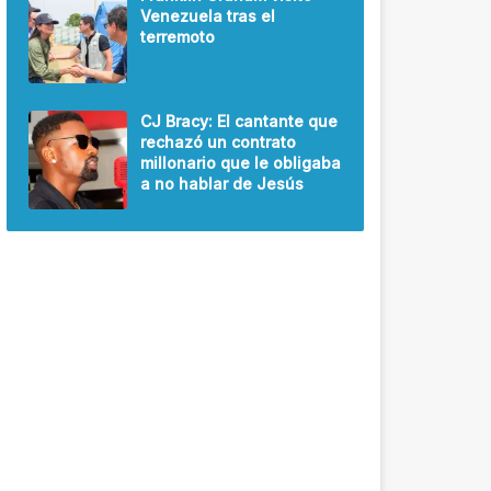
Venezuela tras el
terremoto
CJ Bracy: El cantante que
rechazó un contrato
millonario que le obligaba
a no hablar de Jesús