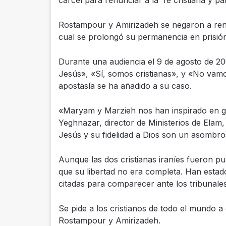
cárcel para renunciar a la fe cristiana y pa
Rostampour y Amirizadeh se negaron a renu
cual se prolongó su permanencia en prisión
Durante una audiencia el 9 de agosto de 20
Jesús», «Sí, somos cristianas», y «No vamo
apostasía se ha añadido a su caso.
«Maryam y Marzieh nos han inspirado en g
Yeghnazar, director de Ministerios de Elam
Jesús y su fidelidad a Dios son un asombro
Aunque las dos cristianas iraníes fueron pu
que su libertad no era completa. Han esta
citadas para comparecer ante los tribunales
Se pide a los cristianos de todo el mundo a o
Rostampour y Amirizadeh.