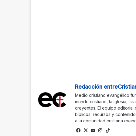
Redacción entreCristia
Medio cristiano evangélico fu
mundo cristiano, la iglesia, Isr
creyentes. El equipo editorial
bíblicos, recursos y contenido
a la comunidad cristiana evang
Fa
X
Yo
Ins
Tik