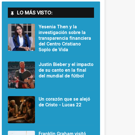
LO MÁS VISTO:
Yesenia Then y la
investigación sobre la
transparencia financiera
del Centro Cristiano
Soplo de Vida
Justin Bieber y el impacto
de su canto en la final
del mundial de fútbol
Un corazón que se alejó
de Cristo - Lucas 22
Franklin Graham visitó