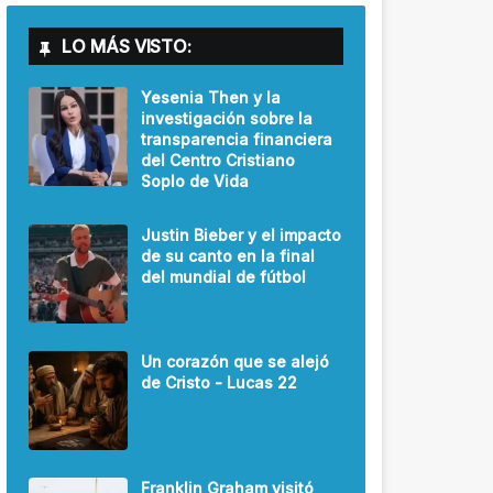
LO MÁS VISTO:
Yesenia Then y la
investigación sobre la
transparencia financiera
del Centro Cristiano
Soplo de Vida
Justin Bieber y el impacto
de su canto en la final
del mundial de fútbol
Un corazón que se alejó
de Cristo - Lucas 22
Franklin Graham visitó