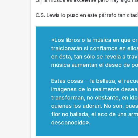
Sí, la música es excelente pero hay algo m
C.S. Lewis lo puso en este párrafo tan citad
«Los libros o la música en que c
traicionarán si confiamos en ello
en ésta, tan sólo se revela a travé
música aumentan el deseo de po
Estas cosas —la belleza, el re
imágenes de lo realmente desea
transforman, no obstante, en í
quienes los adoran. No son, pues
flor no hallada, el eco de una arm
desconocido».