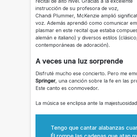
recital de alto nivel. Gracias a la excelente
instrucción de su profesora de voz,
Chandi Plummer, McKenzie amplió signific
voz. Además aprendió como comunicar emo
plasmar en este recital que estaba compuest
alemán e italiano) y diversos estilos (clási
contemporáneas de adoración).
A veces una luz sorprende
Disfruté mucho ese concierto. Pero me e
Springer
, una canción sobre la fe en las pr
Este canto es conmovedor.
La música se enclipsa ante la majestuosidad
Tengo que cantar alabanzas cu
Él rompe las cadenas que atan m