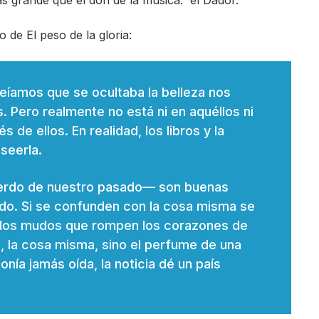
ás grande que el don de la música: el Dador.
o de El peso de la gloria:
reíamos que se ocultaba la belleza nos
s. Pero realmente no está ni en aquéllos ni
s de ellos. En realidad, los libros y la
seerla.
cuerdo de nuestro pasado— son buenas
do. Si se confunden con la cosa misma se
dolos mudos que rompen los corazones de
, la cosa misma, sino el perfume de una
onía jamás oída, la noticia dé un país