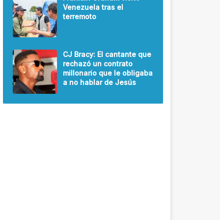
Venezuela tras el
terremoto
CJ Bracy: El cantante que
rechazó un contrato
millonario que le obligaba
a no hablar de Jesús