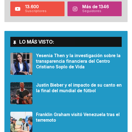
13.600
Más de 1346
Suscriptores
Seguidores
LO MÁS VISTO:
Yesenia Then y la investigación sobre la
transparencia financiera del Centro
Cristiano Soplo de Vida
Justin Bieber y el impacto de su canto en
la final del mundial de fútbol
Franklin Graham visitó Venezuela tras el
terremoto