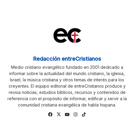
Redacción entreCristianos
Medio cristiano evangélico fundado en 2001 dedicado a
informar sobre la actualidad del mundo cristiano, la iglesia,
Israel, la música cristiana y otros temas de interés para los
creyentes. El equipo editorial de entreCristianos produce y
revisa noticias, estudios bíblicos, recursos y contenidos de
referencia con el propósito de informar, edificar y servir a la
comunidad cristiana evangélica de habla hispana.
Fa
X
Yo
Ins
Tik
ce
uTu
tag
To
bo
be
ra
k