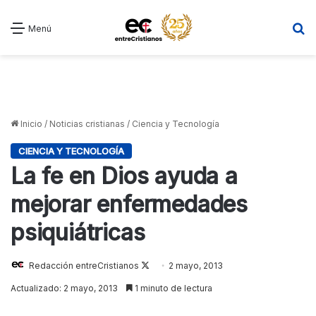
B
Menú
Inicio
/
Noticias cristianas
/
Ciencia y Tecnología
CIENCIA Y TECNOLOGÍA
La fe en Dios ayuda a
mejorar enfermedades
psiquiátricas
Redacción entreCristianos
Follow
2 mayo, 2013
on
Actualizado: 2 mayo, 2013
1 minuto de lectura
X