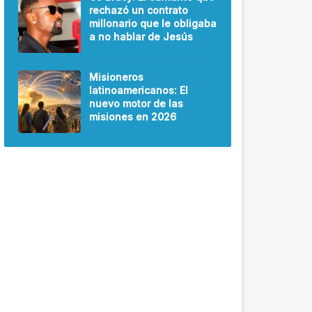
rechazó un contrato
millonario que le obligaba
a no hablar de Jesús
Misioneros
latinoamericanos: El
nuevo motor de las
misiones en 2026