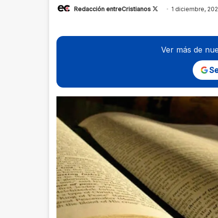
Follow
Redacción entreCristianos
1 diciembre, 20
on
X
Ver más de nue
Se