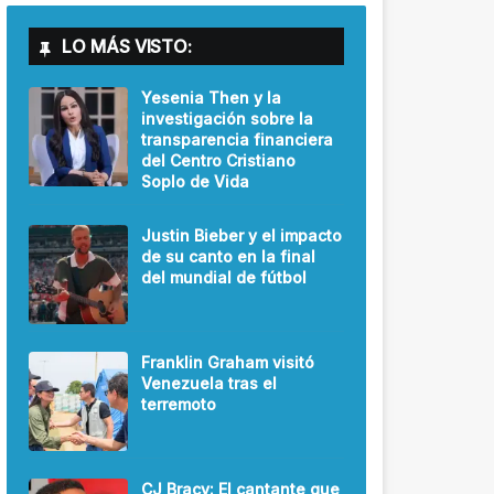
LO MÁS VISTO:
Yesenia Then y la
investigación sobre la
transparencia financiera
del Centro Cristiano
Soplo de Vida
Justin Bieber y el impacto
de su canto en la final
del mundial de fútbol
Franklin Graham visitó
Venezuela tras el
terremoto
CJ Bracy: El cantante que