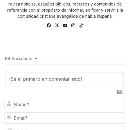
revisa noticias, estudios bíblicos, recursos y contenidos de
referencia con el propósito de informar, edificar y servir a la
comunidad cristiana evangélica de habla hispana.
Fa
X
Yo
Ins
Tik
ce
uTu
tag
To
bo
be
ra
k
ok
m
Suscríbete
N
a
m
E
e
m
*
a
W
i