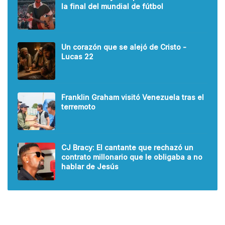
la final del mundial de fútbol
Un corazón que se alejó de Cristo -
Lucas 22
Franklin Graham visitó Venezuela tras el
terremoto
CJ Bracy: El cantante que rechazó un
contrato millonario que le obligaba a no
hablar de Jesús