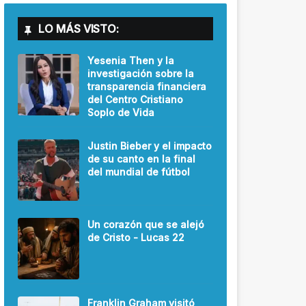
LO MÁS VISTO:
Yesenia Then y la
investigación sobre la
transparencia financiera
del Centro Cristiano
Soplo de Vida
Justin Bieber y el impacto
de su canto en la final
del mundial de fútbol
Un corazón que se alejó
de Cristo - Lucas 22
Franklin Graham visitó