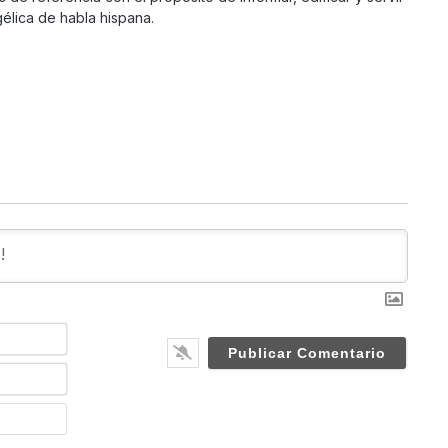
élica de habla hispana.
N
a
m
E
e
m
*
a
W
i
e
l
b