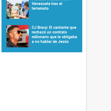
Venezuela tras el
terremoto
CJ Bracy: El cantante que
rechazó un contrato
millonario que le obligaba
a no hablar de Jesús