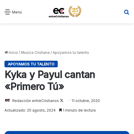
B
Menú
Inicio
/
Musica Cristiana
/
Apoyamos tu talento
APOYAMOS TU TALENTO
Kyka y Payul cantan
«Primero Tú»
Follow
Redacción entreCristianos
11 octubre, 2020
on
Actualizado: 20 agosto, 2024
1 minuto de lectura
X