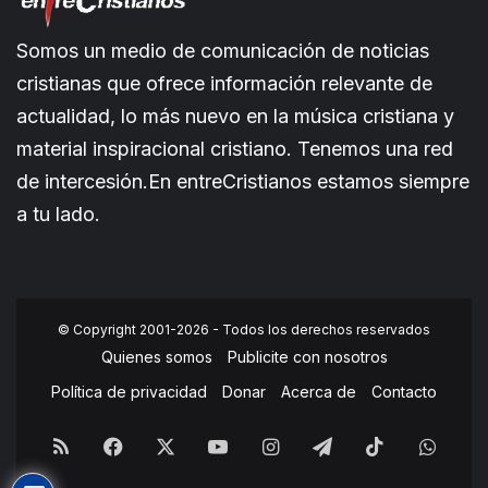
Somos un medio de comunicación de noticias
cristianas que ofrece información relevante de
actualidad, lo más nuevo en la música cristiana y
material inspiracional cristiano. Tenemos una red
de intercesión.En entreCristianos estamos siempre
a tu lado.
© Copyright 2001-2026 - Todos los derechos reservados
Quienes somos
Publicite con nosotros
Política de privacidad
Donar
Acerca de
Contacto
RSS
Facebook
X
YouTube
Instagram
Telegram
TikTok
What