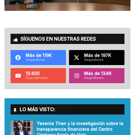
SÍGUENOS EN NUESTRAS REDES
Más de 119K
Más de 197K
Seguidores
Seguidores
13.600
Más de 1346
Suscriptores
Seguidores
LO MÁS VISTO:
Yesenia Then y la investigación sobre la
transparencia financiera del Centro
Cristiano Soplo de Vida