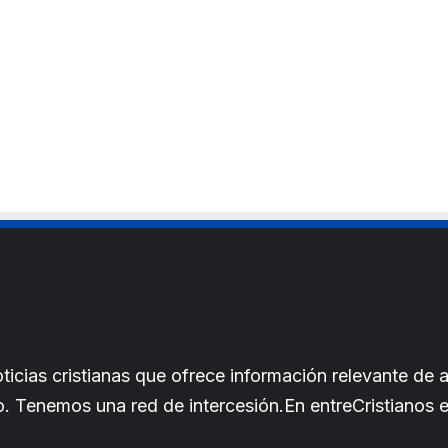
i
t
e
cias cristianas que ofrece información relevante de a
iano. Tenemos una red de intercesión.En entreCristianos