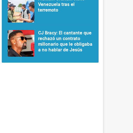
Venezuela tras el
terremoto
CJ Bracy: El cantante que
rechazó un contrato
millonario que le obligaba
a no hablar de Jesús