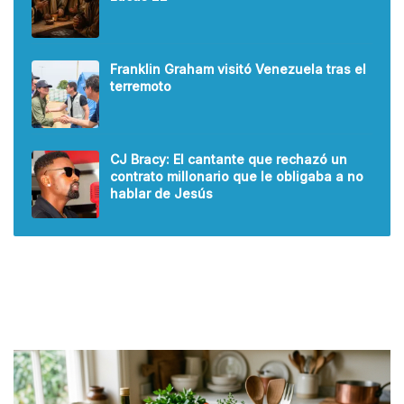
Franklin Graham visitó Venezuela tras el
terremoto
CJ Bracy: El cantante que rechazó un
contrato millonario que le obligaba a no
hablar de Jesús