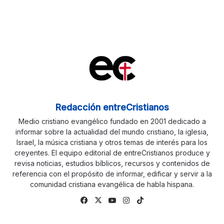
Redacción entreCristianos
Medio cristiano evangélico fundado en 2001 dedicado a
informar sobre la actualidad del mundo cristiano, la iglesia,
Israel, la música cristiana y otros temas de interés para los
creyentes. El equipo editorial de entreCristianos produce y
revisa noticias, estudios bíblicos, recursos y contenidos de
referencia con el propósito de informar, edificar y servir a la
comunidad cristiana evangélica de habla hispana.
Fa
X
Yo
Ins
Tik
ce
uTu
tag
To