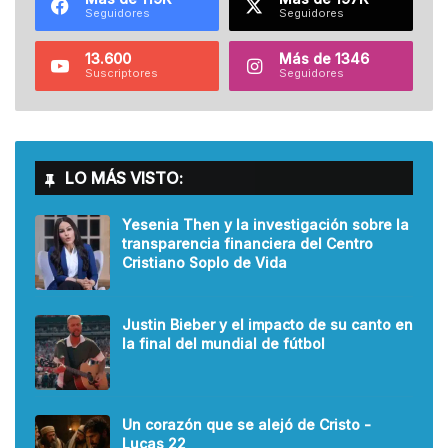
Seguidores
Seguidores
13.600
Más de 1346
Suscriptores
Seguidores
LO MÁS VISTO:
Yesenia Then y la investigación sobre la
transparencia financiera del Centro
Cristiano Soplo de Vida
Justin Bieber y el impacto de su canto en
la final del mundial de fútbol
Un corazón que se alejó de Cristo -
Lucas 22