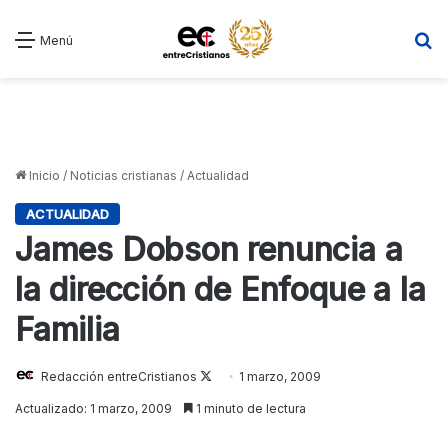
B
Menú
Inicio
/
Noticias cristianas
/
Actualidad
ACTUALIDAD
James Dobson renuncia a
la dirección de Enfoque a la
Familia
Redacción entreCristianos
Follow
1 marzo, 2009
on
Actualizado: 1 marzo, 2009
1 minuto de lectura
X