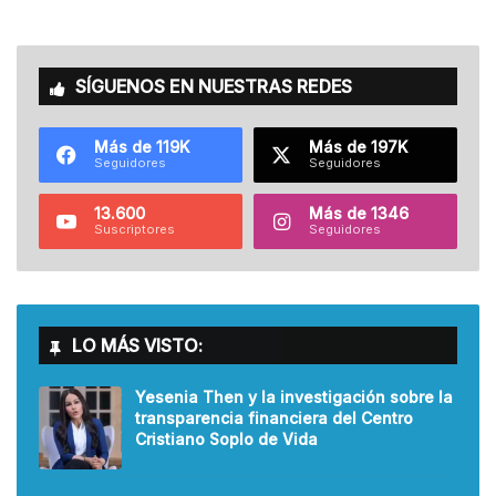
SÍGUENOS EN NUESTRAS REDES
Más de 119K
Más de 197K
Seguidores
Seguidores
13.600
Más de 1346
Suscriptores
Seguidores
LO MÁS VISTO:
Yesenia Then y la investigación sobre la
transparencia financiera del Centro
Cristiano Soplo de Vida