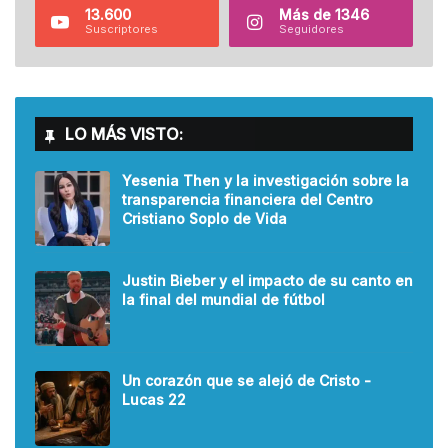
13.600
Más de 1346
Suscriptores
Seguidores
LO MÁS VISTO:
Yesenia Then y la investigación sobre la
transparencia financiera del Centro
Cristiano Soplo de Vida
Justin Bieber y el impacto de su canto en
la final del mundial de fútbol
Un corazón que se alejó de Cristo -
Lucas 22