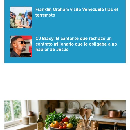
Franklin Graham visitó Venezuela tras el
terremoto
CJ Bracy: El cantante que rechazó un
contrato millonario que le obligaba a no
hablar de Jesús