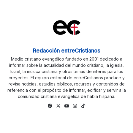
Redacción entreCristianos
Medio cristiano evangélico fundado en 2001 dedicado a
informar sobre la actualidad del mundo cristiano, la iglesia,
Israel, la música cristiana y otros temas de interés para los
creyentes. El equipo editorial de entreCristianos produce y
revisa noticias, estudios bíblicos, recursos y contenidos de
referencia con el propósito de informar, edificar y servir a la
comunidad cristiana evangélica de habla hispana.
Fa
X
Yo
Ins
Tik
ce
uTu
tag
To
bo
be
ra
k
ok
m