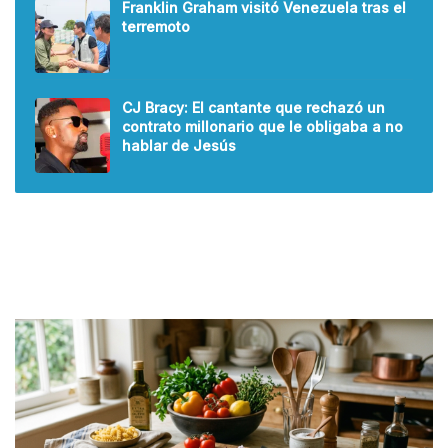
Franklin Graham visitó Venezuela tras el
terremoto
CJ Bracy: El cantante que rechazó un
contrato millonario que le obligaba a no
hablar de Jesús