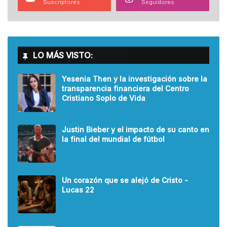
Suscriptores
Seguidores
LO MÁS VISTO:
Yesenia Then y la investigación sobre la
transparencia financiera del Centro
Cristiano Soplo de Vida
Justin Bieber y el impacto de su canto en
la final del mundial de fútbol
Un corazón que se alejó de Cristo -
Lucas 22