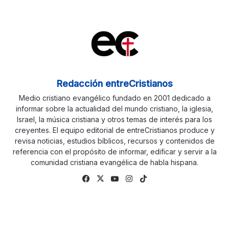
Redacción entreCristianos
Medio cristiano evangélico fundado en 2001 dedicado a
informar sobre la actualidad del mundo cristiano, la iglesia,
Israel, la música cristiana y otros temas de interés para los
creyentes. El equipo editorial de entreCristianos produce y
revisa noticias, estudios bíblicos, recursos y contenidos de
referencia con el propósito de informar, edificar y servir a la
comunidad cristiana evangélica de habla hispana.
Fa
X
Yo
Ins
Tik
ce
uTu
tag
To
bo
be
ra
k
ok
m