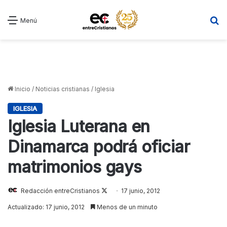
B
Menú
Inicio
/
Noticias cristianas
/
Iglesia
IGLESIA
Iglesia Luterana en
Dinamarca podrá oficiar
matrimonios gays
Redacción entreCristianos
Follow
17 junio, 2012
on
Actualizado: 17 junio, 2012
Menos de un minuto
X