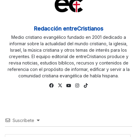
Redacción entreCristianos
Medio cristiano evangélico fundado en 2001 dedicado a
informar sobre la actualidad del mundo cristiano, la iglesia,
Israel, la música cristiana y otros temas de interés para los
creyentes. El equipo editorial de entreCristianos produce y
revisa noticias, estudios bíblicos, recursos y contenidos de
referencia con el propósito de informar, edificar y servir a la
comunidad cristiana evangélica de habla hispana.
Fa
X
Yo
Ins
Tik
ce
uTu
tag
To
bo
be
ra
k
ok
m
Suscríbete