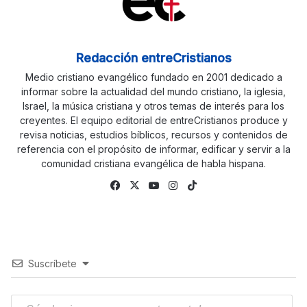
Redacción entreCristianos
Medio cristiano evangélico fundado en 2001 dedicado a
informar sobre la actualidad del mundo cristiano, la iglesia,
Israel, la música cristiana y otros temas de interés para los
creyentes. El equipo editorial de entreCristianos produce y
revisa noticias, estudios bíblicos, recursos y contenidos de
referencia con el propósito de informar, edificar y servir a la
comunidad cristiana evangélica de habla hispana.
Fa
X
Yo
Ins
Tik
ce
uTu
tag
To
bo
be
ra
k
ok
m
Suscríbete