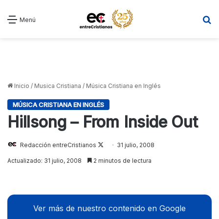
B
Menú
Inicio
/
Musica Cristiana
/
Música Cristiana en Inglés
MÚSICA CRISTIANA EN INGLÉS
Hillsong – From Inside Out
Redacción entreCristianos
Follow
31 julio, 2008
on
Actualizado: 31 julio, 2008
2 minutos de lectura
X
Ver más de nuestro contenido en Google