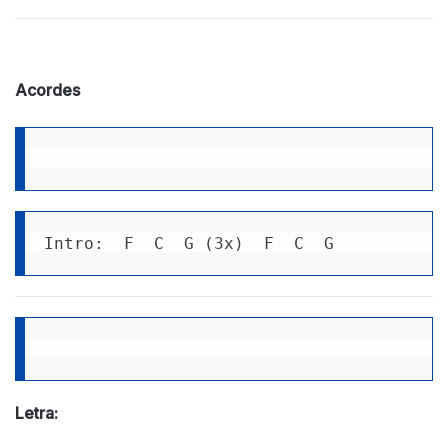
Acordes
Intro:  F  C  G (3x)  F  C  G          F
Letra: