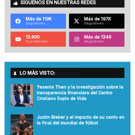
SÍGUENOS EN NUESTRAS REDES
Más de 119K
Más de 197K
Seguidores
Seguidores
13.600
Más de 1346
Suscriptores
Seguidores
LO MÁS VISTO:
Yesenia Then y la investigación sobre la
transparencia financiera del Centro
Cristiano Soplo de Vida
Justin Bieber y el impacto de su canto en
la final del mundial de fútbol