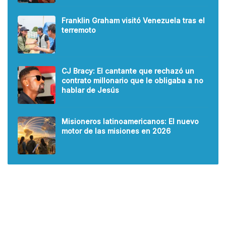
Franklin Graham visitó Venezuela tras el
terremoto
CJ Bracy: El cantante que rechazó un
contrato millonario que le obligaba a no
hablar de Jesús
Misioneros latinoamericanos: El nuevo
motor de las misiones en 2026