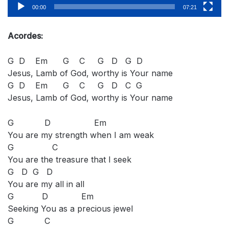
00:00
07:21
Acordes:
G D Em G C G D G D
Jesus, Lamb of God, worthy is Your name
G D Em G C G D C G
Jesus, Lamb of God, worthy is Your name
G D Em
You are my strength when I am weak
G C
You are the treasure that I seek
G D G D
You are my all in all
G D Em
Seeking You as a precious jewel
G C