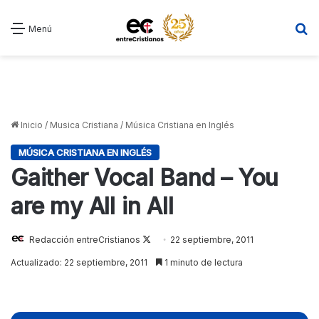
B
Menú
Inicio
/
Musica Cristiana
/
Música Cristiana en Inglés
MÚSICA CRISTIANA EN INGLÉS
Gaither Vocal Band – You
are my All in All
Redacción entreCristianos
Follow
22 septiembre, 2011
on
Actualizado: 22 septiembre, 2011
1 minuto de lectura
X