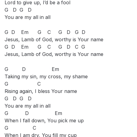
Lord to give up, I’d be a fool
G D G D
You are my all in all
G D Em G C G D G D
Jesus, Lamb of God, worthy is Your name
G D Em G C G D C G
Jesus, Lamb of God, worthy is Your name
G D Em
Taking my sin, my cross, my shame
G C
Rising again, I bless Your name
G D G D
You are my all in all
G D Em
When I fall down, You pick me up
G C
When I am dry, You fill my cup