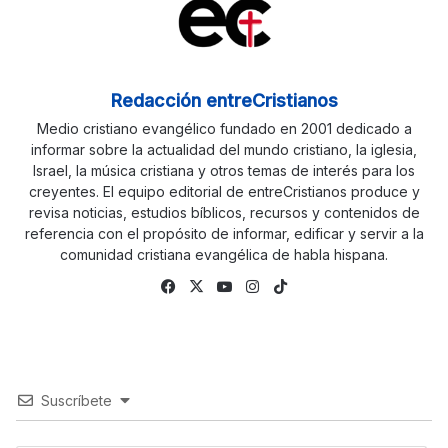
Redacción entreCristianos
Medio cristiano evangélico fundado en 2001 dedicado a
informar sobre la actualidad del mundo cristiano, la iglesia,
Israel, la música cristiana y otros temas de interés para los
creyentes. El equipo editorial de entreCristianos produce y
revisa noticias, estudios bíblicos, recursos y contenidos de
referencia con el propósito de informar, edificar y servir a la
comunidad cristiana evangélica de habla hispana.
Fa
X
Yo
Ins
Tik
ce
uTu
tag
To
bo
be
ra
k
ok
m
Suscríbete