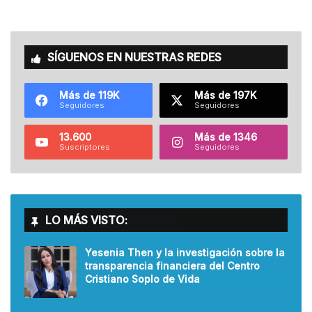
SÍGUENOS EN NUESTRAS REDES
Más de 119K
Más de 197K
Seguidores
Seguidores
13.600
Más de 1346
Suscriptores
Seguidores
LO MÁS VISTO:
Yesenia Then y la investigación sobre la
transparencia financiera del Centro
Cristiano Soplo de Vida