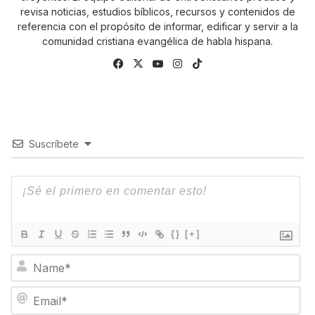
revisa noticias, estudios bíblicos, recursos y contenidos de
referencia con el propósito de informar, edificar y servir a la
comunidad cristiana evangélica de habla hispana.
Fa
X
Yo
Ins
Tik
ce
uTu
tag
To
bo
be
ra
k
ok
m
Suscríbete
{}
[+]
N
a
m
E
e
m
*