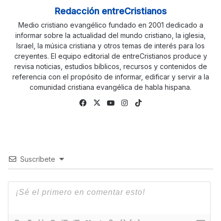
Redacción entreCristianos
Medio cristiano evangélico fundado en 2001 dedicado a
informar sobre la actualidad del mundo cristiano, la iglesia,
Israel, la música cristiana y otros temas de interés para los
creyentes. El equipo editorial de entreCristianos produce y
revisa noticias, estudios bíblicos, recursos y contenidos de
referencia con el propósito de informar, edificar y servir a la
comunidad cristiana evangélica de habla hispana.
Fa
X
Yo
Ins
Tik
ce
uTu
tag
To
bo
be
ra
k
ok
m
Suscríbete