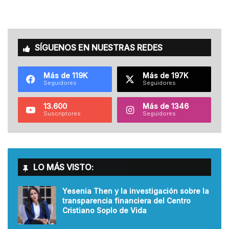
SÍGUENOS EN NUESTRAS REDES
Más de 119K
Más de 197K
Seguidores
Seguidores
13.600
Más de 1346
Suscriptores
Seguidores
LO MÁS VISTO:
Yesenia Then y la investigación sobre la
transparencia financiera del Centro
Cristiano Soplo de Vida