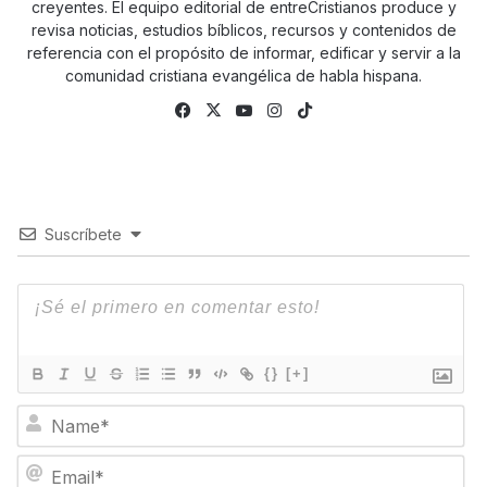
creyentes. El equipo editorial de entreCristianos produce y
revisa noticias, estudios bíblicos, recursos y contenidos de
referencia con el propósito de informar, edificar y servir a la
comunidad cristiana evangélica de habla hispana.
Fa
X
Yo
Ins
Tik
ce
uTu
tag
To
bo
be
ra
k
ok
m
Suscríbete
{}
[+]
N
a
m
E
e
m