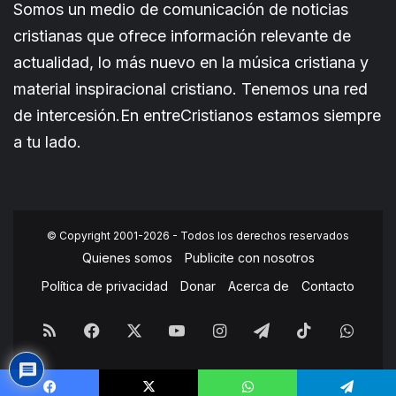
Somos un medio de comunicación de noticias
cristianas que ofrece información relevante de
actualidad, lo más nuevo en la música cristiana y
material inspiracional cristiano. Tenemos una red
de intercesión.En entreCristianos estamos siempre
a tu lado.
© Copyright 2001-2026 - Todos los derechos reservados
Quienes somos
Publicite con nosotros
Política de privacidad
Donar
Acerca de
Contacto
RSS
Facebook
X
YouTube
Instagram
Telegram
TikTok
What