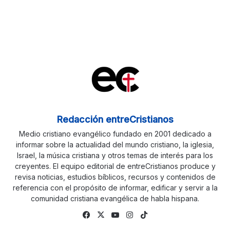
Redacción entreCristianos
Medio cristiano evangélico fundado en 2001 dedicado a
informar sobre la actualidad del mundo cristiano, la iglesia,
Israel, la música cristiana y otros temas de interés para los
creyentes. El equipo editorial de entreCristianos produce y
revisa noticias, estudios bíblicos, recursos y contenidos de
referencia con el propósito de informar, edificar y servir a la
comunidad cristiana evangélica de habla hispana.
Fa
X
Yo
Ins
Tik
ce
uTu
tag
To