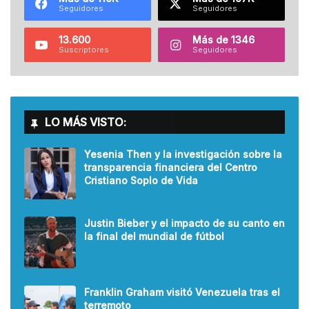
Seguidores
Seguidores
13.600
Más de 1346
Suscriptores
Seguidores
LO MÁS VISTO:
Yesenia Then y la investigación sobre la
transparencia financiera del Centro
Cristiano Soplo de Vida
Justin Bieber y el impacto de su canto en
la final del mundial de fútbol
Franklin Graham visitó Venezuela tras el
terremoto