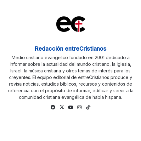
Redacción entreCristianos
Medio cristiano evangélico fundado en 2001 dedicado a
informar sobre la actualidad del mundo cristiano, la iglesia,
Israel, la música cristiana y otros temas de interés para los
creyentes. El equipo editorial de entreCristianos produce y
revisa noticias, estudios bíblicos, recursos y contenidos de
referencia con el propósito de informar, edificar y servir a la
comunidad cristiana evangélica de habla hispana.
Fa
X
Yo
Ins
Tik
ce
uTu
tag
To
bo
be
ra
k
ok
m