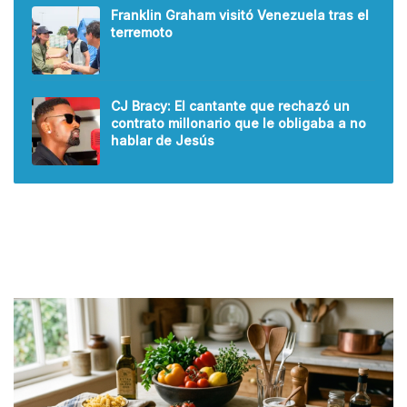
Franklin Graham visitó Venezuela tras el
terremoto
CJ Bracy: El cantante que rechazó un
contrato millonario que le obligaba a no
hablar de Jesús