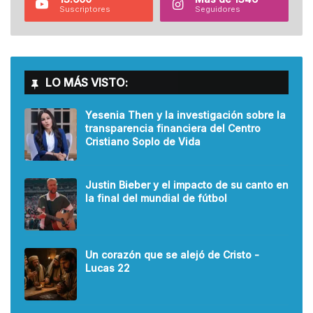
Suscriptores
Seguidores
LO MÁS VISTO:
Yesenia Then y la investigación sobre la
transparencia financiera del Centro
Cristiano Soplo de Vida
Justin Bieber y el impacto de su canto en
la final del mundial de fútbol
Un corazón que se alejó de Cristo -
Lucas 22