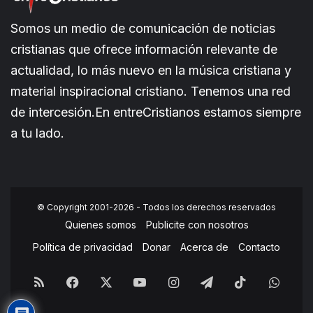
Somos un medio de comunicación de noticias
cristianas que ofrece información relevante de
actualidad, lo más nuevo en la música cristiana y
material inspiracional cristiano. Tenemos una red
de intercesión.En entreCristianos estamos siempre
a tu lado.
© Copyright 2001-2026 - Todos los derechos reservados
Quienes somos
Publicite con nosotros
Política de privacidad
Donar
Acerca de
Contacto
RSS
Facebook
X
YouTube
Instagram
Telegram
TikTok
What