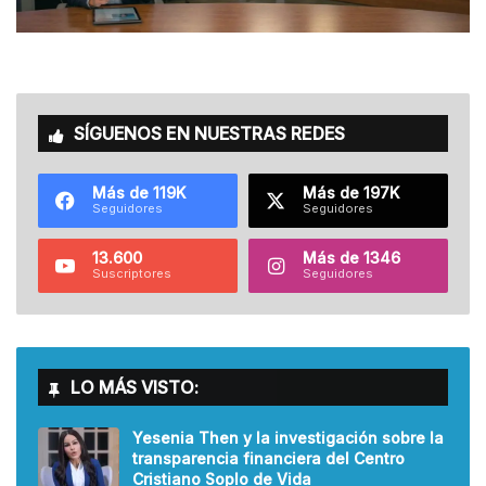
SÍGUENOS EN NUESTRAS REDES
Más de 119K
Más de 197K
Seguidores
Seguidores
13.600
Más de 1346
Suscriptores
Seguidores
LO MÁS VISTO:
Yesenia Then y la investigación sobre la
transparencia financiera del Centro
Cristiano Soplo de Vida