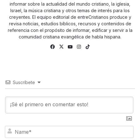
informar sobre la actualidad del mundo cristiano, la iglesia,
Israel, la música cristiana y otros temas de interés para los
creyentes. El equipo editorial de entreCristianos produce y
revisa noticias, estudios bíblicos, recursos y contenidos de
referencia con el propósito de informar, edificar y servir a la
comunidad cristiana evangélica de habla hispana.
Fa
X
Yo
Ins
Tik
ce
uTu
tag
To
bo
be
ra
k
ok
m
Suscríbete
N
a
m