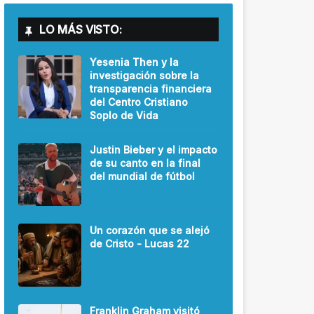
LO MÁS VISTO:
Yesenia Then y la
investigación sobre la
transparencia financiera
del Centro Cristiano
Soplo de Vida
Justin Bieber y el impacto
de su canto en la final
del mundial de fútbol
Un corazón que se alejó
de Cristo - Lucas 22
Franklin Graham visitó