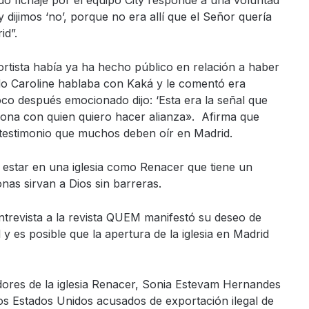
do fichaje por el equipo City responde a una voluntad
y dijimos ‘no’, porque no era allí que el Señor quería
id”.
ortista había ya ha hecho público en relación a haber
do Caroline hablaba con Kaká y le comentó era
oco después emocionado dijo: ‘Esta era la señal que
rsona con quien quiero hacer alianza». Afirma que
el testimonio que muchos deben oír en Madrid.
 estar en una iglesia como Renacer que tiene un
nas sirvan a Dios sin barreras.
trevista a la revista QUEM manifestó su deseo de
 y es posible que la apertura de la iglesia en Madrid
ores de la iglesia Renacer, Sonia Estevam Hernandes
os Estados Unidos acusados de exportación ilegal de