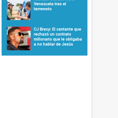
Venezuela tras el
terremoto
CJ Bracy: El cantante que
rechazó un contrato
millonario que le obligaba
a no hablar de Jesús