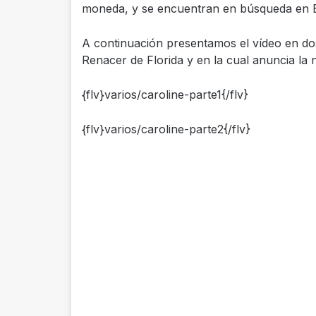
moneda, y se encuentran en búsqueda en Bra
A continuación presentamos el vídeo en dos 
Renacer de Florida y en la cual anuncia la 
{flv}varios/caroline-parte1{/flv}
{flv}varios/caroline-parte2{/flv}