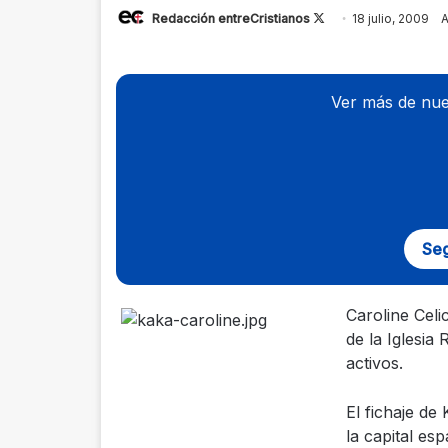
Redacción entreCristianos
Follow
18 julio, 2009
A
on
X
Ver más de nue
Seg
Caroline Celi
de la Iglesia
activos.
El fichaje de
la capital es