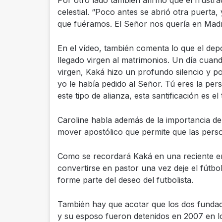
Por otro lado también afirmó que el frustra
celestial. “Poco antes se abrió otra puerta, 
que fuéramos. El Señor nos quería en Madr
En el vídeo, también comenta lo que el dep
llegado virgen al matrimonios. Un día cuan
virgen, Kaká hizo un profundo silencio y p
yo le había pedido al Señor. Tú eres la pe
este tipo de alianza, esta santificación es 
Caroline habla además de la importancia de
mover apostólico que permite que las perso
Como se recordará Kaká en una reciente en
convertirse en pastor una vez deje el fútbol
forme parte del deseo del futbolista.
También hay que acotar que los dos fundad
y su esposo fueron detenidos en 2007 en l