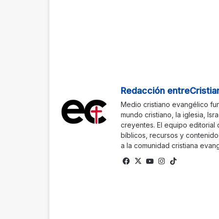
Redacción entreCristia
Medio cristiano evangélico fu
mundo cristiano, la iglesia, Isr
creyentes. El equipo editorial
bíblicos, recursos y contenido
a la comunidad cristiana evang
Fa
X
Yo
Ins
Tik
ce
uTu
tag
To
bo
be
ra
k
ok
m