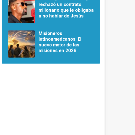
rechazó un contrato
millonario que le obligaba
a no hablar de Jesús
Misioneros
latinoamericanos: El
nuevo motor de las
misiones en 2026