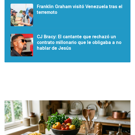
Franklin Graham visitó Venezuela tras el
terremoto
CJ Bracy: El cantante que rechazó un
contrato millonario que le obligaba a no
hablar de Jesús