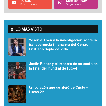
13.600
Más de 1346
Suscriptores
Seguidores
LO MÁS VISTO:
Yesenia Then y la investigación sobre la
transparencia financiera del Centro
Cristiano Soplo de Vida
Justin Bieber y el impacto de su canto en
la final del mundial de fútbol
Un corazón que se alejó de Cristo -
Lucas 22