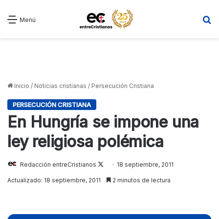
B
Menú
Inicio
/
Noticias cristianas
/
Persecución Cristiana
PERSECUCIÓN CRISTIANA
En Hungría se impone una
ley religiosa polémica
Redacción entreCristianos
Follow
18 septiembre, 2011
on
Actualizado: 18 septiembre, 2011
2 minutos de lectura
X