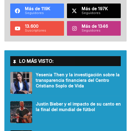
Más de 119K
Más de 197K
Seguidores
Seguidores
13.600
Más de 1346
Suscriptores
Seguidores
LO MÁS VISTO:
Yesenia Then y la investigación sobre la
transparencia financiera del Centro
Cristiano Soplo de Vida
Justin Bieber y el impacto de su canto en
la final del mundial de fútbol