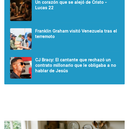
Un corazón que se alejó de Cristo -
Lucas 22
Franklin Graham visitó Venezuela tras el
terremoto
CJ Bracy: El cantante que rechazó un
contrato millonario que le obligaba a no
hablar de Jesús