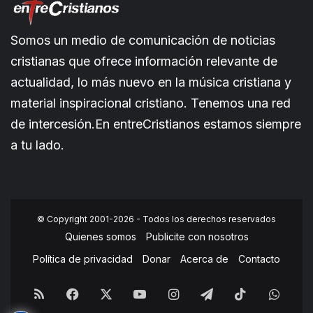
Somos un medio de comunicación de noticias
cristianas que ofrece información relevante de
actualidad, lo más nuevo en la música cristiana y
material inspiracional cristiano. Tenemos una red
de intercesión.En entreCristianos estamos siempre
a tu lado.
© Copyright 2001-2026 - Todos los derechos reservados
Quienes somos
Publicite con nosotros
Política de privacidad
Donar
Acerca de
Contacto
RSS
Facebook
X
YouTube
Instagram
Telegram
TikTok
What