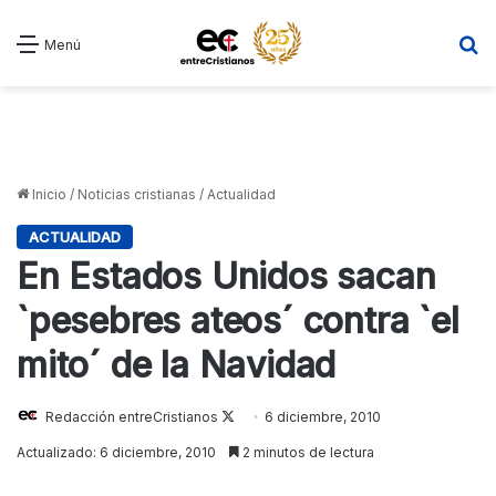
B
Menú
Inicio
/
Noticias cristianas
/
Actualidad
ACTUALIDAD
En Estados Unidos sacan
`pesebres ateos´ contra `el
mito´ de la Navidad
Redacción entreCristianos
Follow
6 diciembre, 2010
on
Actualizado: 6 diciembre, 2010
2 minutos de lectura
X