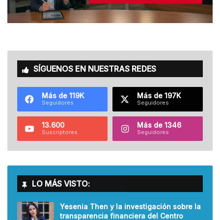
SÍGUENOS EN NUESTRAS REDES
Más de 119K
Más de 197K
Seguidores
Seguidores
13.600
Más de 1346
Suscriptores
Seguidores
LO MÁS VISTO:
Yesenia Then y la investigación sobre la
transparencia financiera del Centro