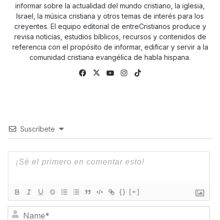
informar sobre la actualidad del mundo cristiano, la iglesia,
Israel, la música cristiana y otros temas de interés para los
creyentes. El equipo editorial de entreCristianos produce y
revisa noticias, estudios bíblicos, recursos y contenidos de
referencia con el propósito de informar, edificar y servir a la
comunidad cristiana evangélica de habla hispana.
Fa
X
Yo
Ins
Tik
ce
uTu
tag
To
bo
be
ra
k
ok
m
Suscríbete
{}
[+]
N
a