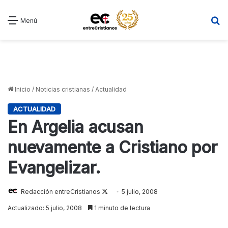
B
Menú
Inicio
/
Noticias cristianas
/
Actualidad
ACTUALIDAD
En Argelia acusan
nuevamente a Cristiano por
Evangelizar.
Redacción entreCristianos
Follow
5 julio, 2008
on
Actualizado: 5 julio, 2008
1 minuto de lectura
X