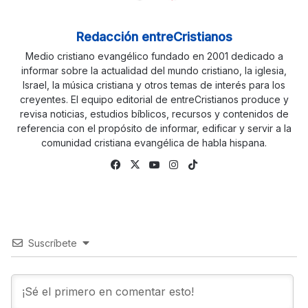
Redacción entreCristianos
Medio cristiano evangélico fundado en 2001 dedicado a
informar sobre la actualidad del mundo cristiano, la iglesia,
Israel, la música cristiana y otros temas de interés para los
creyentes. El equipo editorial de entreCristianos produce y
revisa noticias, estudios bíblicos, recursos y contenidos de
referencia con el propósito de informar, edificar y servir a la
comunidad cristiana evangélica de habla hispana.
Fa
X
Yo
Ins
Tik
ce
uTu
tag
To
bo
be
ra
k
ok
m
Suscríbete