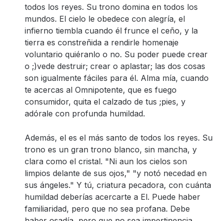
todos los reyes. Su trono domina en todos los
mundos. El cielo le obedece con alegría, el
infierno tiembla cuando él frunce el ceño, y la
tierra es constreñida a rendirle homenaje
voluntario quiéranlo o no. Su poder puede crear
o ;)vede destruir; crear o aplastar; las dos cosas
son igualmente fáciles para él. Alma mía, cuando
te acercas al Omnipotente, que es fuego
consumidor, quita el calzado de tus ;pies, y
adórale con profunda humildad.
Además, el es el más santo de todos los reyes. Su
trono es un gran trono blanco, sin mancha, y
clara como el cristal. "Ni aun los cielos son
limpios delante de sus ojos," "y notó necedad en
sus ángeles." Y tú, criatura pecadora, con cuánta
humildad deberías acercarte a El. Puede haber
familiaridad, pero que no sea profana. Debe
haber osadía, pero que no sea impertinencia.