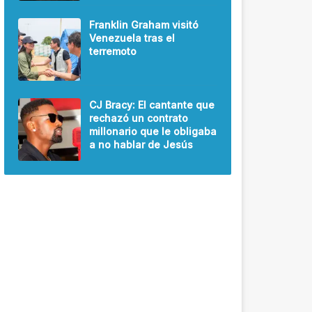
Franklin Graham visitó
Venezuela tras el
terremoto
CJ Bracy: El cantante que
rechazó un contrato
millonario que le obligaba
a no hablar de Jesús