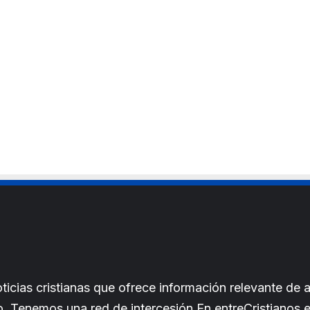
cias cristianas que ofrece información relevante de a
iano. Tenemos una red de intercesión.En entreCristianos