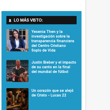
LO MÁS VISTO:
Yesenia Then y la
investigación sobre la
transparencia financiera
del Centro Cristiano
Soplo de Vida
Justin Bieber y el impacto
de su canto en la final
del mundial de fútbol
Un corazón que se alejó
de Cristo - Lucas 22