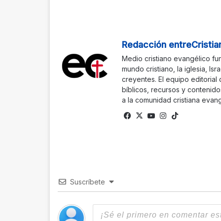
Redacción entreCristia
Medio cristiano evangélico fu
mundo cristiano, la iglesia, Isr
creyentes. El equipo editorial
bíblicos, recursos y contenido
a la comunidad cristiana evang
Fa
X
Yo
Ins
Tik
ce
uTu
tag
To
bo
be
ra
k
ok
m
Suscríbete