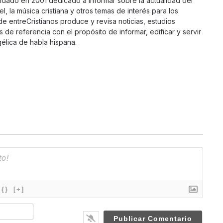
ndado en 2001 dedicado a informar sobre la actualidad del
ael, la música cristiana y otros temas de interés para los
 de entreCristianos produce y revisa noticias, estudios
s de referencia con el propósito de informar, edificar y servir
élica de habla hispana.
{}
[+]
N
a