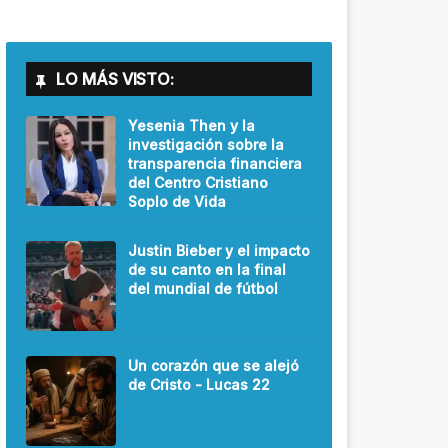
LO MÁS VISTO:
Yesenia Then y la
investigación sobre la
transparencia financiera
del Centro Cristiano
Soplo de Vida
Justin Bieber y el impacto
de su canto en la final
del mundial de fútbol
Un corazón que se alejó
de Cristo - Lucas 22