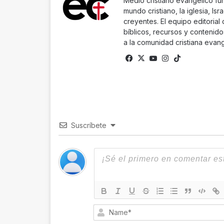
Medio cristiano evangélico fu
mundo cristiano, la iglesia, Isr
creyentes. El equipo editorial
bíblicos, recursos y contenido
a la comunidad cristiana evang
Facebook
X
YouTube
Instagram
TikTok
Suscríbete