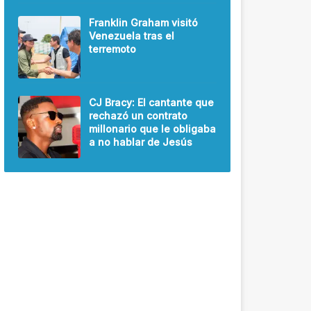
Franklin Graham visitó
Venezuela tras el
terremoto
CJ Bracy: El cantante que
rechazó un contrato
millonario que le obligaba
a no hablar de Jesús