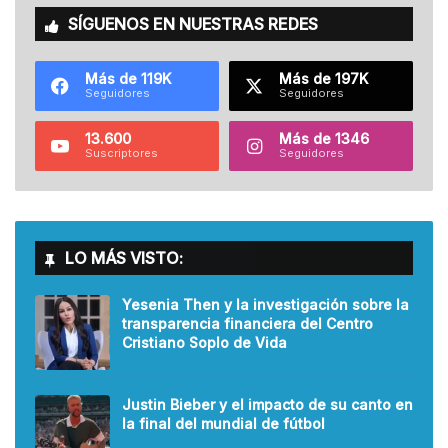
SÍGUENOS EN NUESTRAS REDES
Más de 119K
Más de 197K
Seguidores
Seguidores
13.600
Más de 1346
Suscriptores
Seguidores
LO MÁS VISTO:
Yesenia Then y la investigación sobre la
transparencia financiera del Centro
Cristiano Soplo de Vida
Justin Bieber y el impacto de su canto en
la final del mundial de fútbol