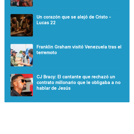
Un corazón que se alejó de Cristo -
Lucas 22
Franklin Graham visitó Venezuela tras el
terremoto
CJ Bracy: El cantante que rechazó un
contrato millonario que le obligaba a no
hablar de Jesús