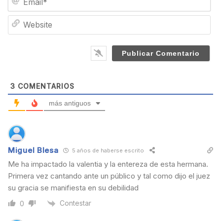
m
*
a
W
i
e
l
b
*
s
i
t
e
3
COMENTARIOS
más antiguos
Miguel Blesa
5 años de haberse escrito
Me ha impactado la valentia y la entereza de esta hermana.
Primera vez cantando ante un público y tal como dijo el juez
su gracia se manifiesta en su debilidad
Contestar
0