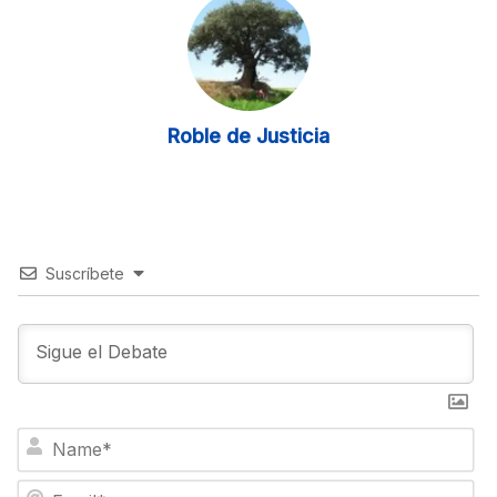
Roble de Justicia
Suscríbete
N
a
m
E
e