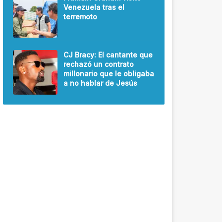
Venezuela tras el
terremoto
CJ Bracy: El cantante que
rechazó un contrato
millonario que le obligaba
a no hablar de Jesús