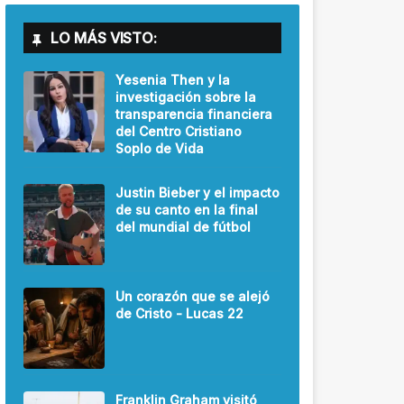
LO MÁS VISTO:
Yesenia Then y la
investigación sobre la
transparencia financiera
del Centro Cristiano
Soplo de Vida
Justin Bieber y el impacto
de su canto en la final
del mundial de fútbol
Un corazón que se alejó
de Cristo - Lucas 22
Franklin Graham visitó