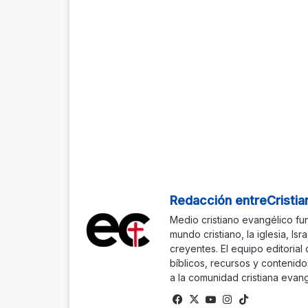
Redacción entreCristia
Medio cristiano evangélico fu
mundo cristiano, la iglesia, Isr
creyentes. El equipo editorial
bíblicos, recursos y contenido
a la comunidad cristiana evang
Fa
X
Yo
Ins
Tik