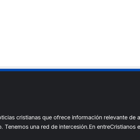
t
e
cias cristianas que ofrece información relevante de a
iano. Tenemos una red de intercesión.En entreCristianos