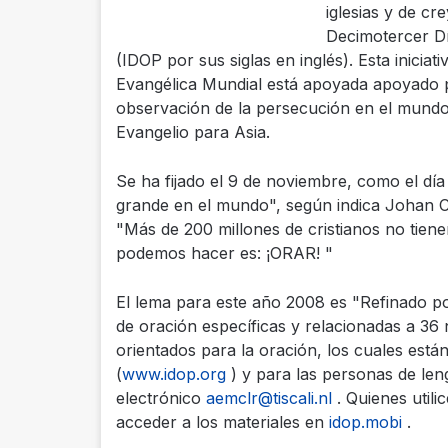
iglesias y de c
Decimotercer Dí
(IDOP por sus siglas en inglés). Esta iniciat
Evangélica Mundial está apoyada apoyado po
observación de la persecución en el mundo
Evangelio para Asia.
Se ha fijado el 9 de noviembre, como el d
grande en el mundo", según indica Johan Ca
"Más de 200 millones de cristianos no tiene
podemos hacer es: ¡ORAR! "
El lema para este año 2008 es "Refinado po
de oración específicas y relacionadas a 36 
orientados para la oración, los cuales están
(
www.idop.org
) y para las personas de len
electrónico
aemclr@tiscali.nl
. Quienes utili
acceder a los materiales en
idop.mobi
.