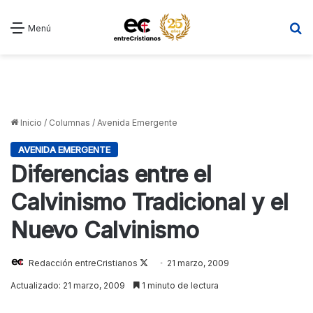
B
Menú
Inicio
/
Columnas
/
Avenida Emergente
AVENIDA EMERGENTE
Diferencias entre el
Calvinismo Tradicional y el
Nuevo Calvinismo
Redacción entreCristianos
Follow
21 marzo, 2009
on
Actualizado: 21 marzo, 2009
1 minuto de lectura
X