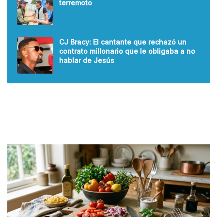
terremoto
CJ Bracy: El cantante que rechazó un
contrato millonario que le obligaba a no
hablar de Jesús