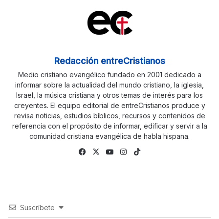
Redacción entreCristianos
Medio cristiano evangélico fundado en 2001 dedicado a
informar sobre la actualidad del mundo cristiano, la iglesia,
Israel, la música cristiana y otros temas de interés para los
creyentes. El equipo editorial de entreCristianos produce y
revisa noticias, estudios bíblicos, recursos y contenidos de
referencia con el propósito de informar, edificar y servir a la
comunidad cristiana evangélica de habla hispana.
Fa
X
Yo
Ins
Tik
ce
uTu
tag
To
bo
be
ra
k
ok
m
Suscríbete