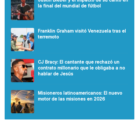
la final del mundial de fútbol
Franklin Graham visitó Venezuela tras el
terremoto
CJ Bracy: El cantante que rechazó un
contrato millonario que le obligaba a no
hablar de Jesús
Misioneros latinoamericanos: El nuevo
motor de las misiones en 2026