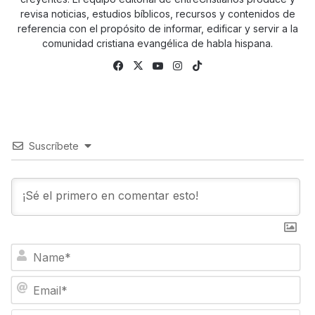
revisa noticias, estudios bíblicos, recursos y contenidos de
referencia con el propósito de informar, edificar y servir a la
comunidad cristiana evangélica de habla hispana.
Fa
X
Yo
Ins
Tik
ce
uTu
tag
To
bo
be
ra
k
ok
m
Suscríbete
N
a
m
E
e
m
*
a
W