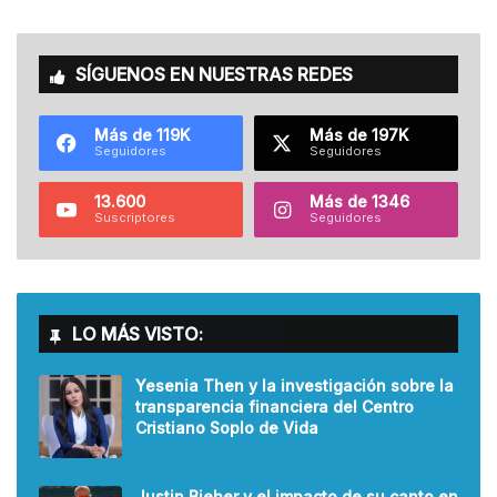
SÍGUENOS EN NUESTRAS REDES
Más de 119K
Más de 197K
Seguidores
Seguidores
13.600
Más de 1346
Suscriptores
Seguidores
LO MÁS VISTO:
Yesenia Then y la investigación sobre la
transparencia financiera del Centro
Cristiano Soplo de Vida
Justin Bieber y el impacto de su canto en