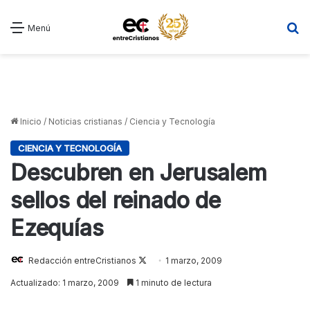
B
Menú
Inicio
/
Noticias cristianas
/
Ciencia y Tecnología
CIENCIA Y TECNOLOGÍA
Descubren en Jerusalem
sellos del reinado de
Ezequías
Redacción entreCristianos
Follow
1 marzo, 2009
on
Actualizado: 1 marzo, 2009
1 minuto de lectura
X