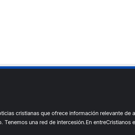
i
t
e
cias cristianas que ofrece información relevante de a
iano. Tenemos una red de intercesión.En entreCristianos