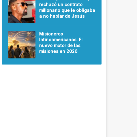
rechazó un contrato
millonario que le obligaba
a no hablar de Jesús
Misioneros
latinoamericanos: El
nuevo motor de las
misiones en 2026