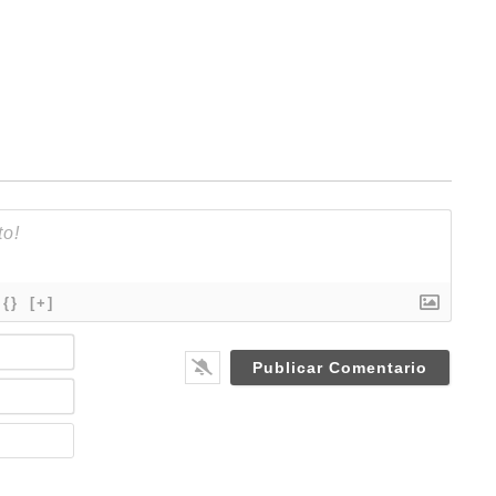
{}
[+]
N
a
m
E
e
m
*
a
W
i
e
l
b
*
s