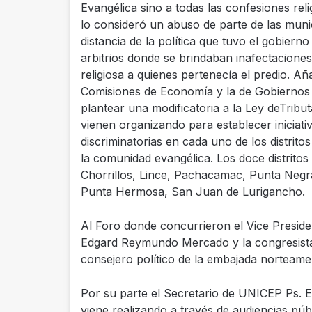
Evangélica sino a todas las confesiones relig
lo consideró un abuso de parte de las muni
distancia de la política que tuvo el gobier
arbitrios donde se brindaban inafectaciones
religiosa a quienes pertenecía el predio. Añ
Comisiones de Economía y la de Gobiernos L
plantear una modificatoria a la Ley deTribu
vienen organizando para establecer iniciat
discriminatorias en cada uno de los distrito
la comunidad evangélica. Los doce distrito
Chorrillos, Lince, Pachacamac, Punta Negr
Punta Hermosa, San Juan de Lurigancho.
Al Foro donde concurrieron el Vice Preside
Edgard Reymundo Mercado y la congresista 
consejero político de la embajada norteam
Por su parte el Secretario de UNICEP Ps. E
viene realizando a través de audiencias públ