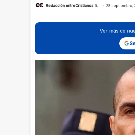
Follow
Redacción entreCristianos
28 septiembre,
on
X
Ver más de nue
Se