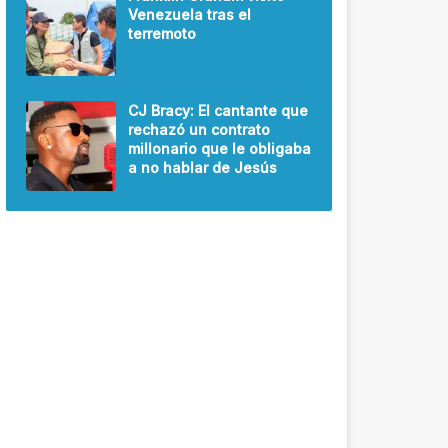
Venezuela tras el
terremoto
CJ Bracy: El cantante que
rechazó un contrato
millonario que le obligaba
a no hablar de Jesús