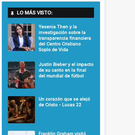
LO MÁS VISTO:
Yesenia Then y la
investigación sobre la
transparencia financiera
del Centro Cristiano
Soplo de Vida
Justin Bieber y el impacto
de su canto en la final
del mundial de fútbol
Un corazón que se alejó
de Cristo - Lucas 22
Franklin Graham visitó