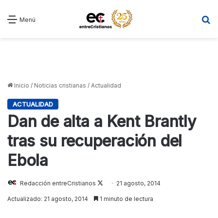
B
Menú
Inicio
/
Noticias cristianas
/
Actualidad
ACTUALIDAD
Dan de alta a Kent Brantly
tras su recuperación del
Ebola
Redacción entreCristianos
Follow
21 agosto, 2014
on
Actualizado: 21 agosto, 2014
1 minuto de lectura
X