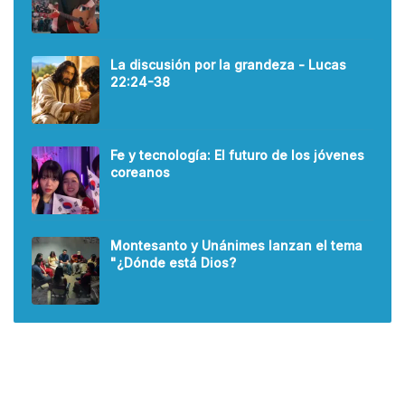
La discusión por la grandeza - Lucas
22:24-38
Fe y tecnología: El futuro de los jóvenes
coreanos
Montesanto y Unánimes lanzan el tema
"¿Dónde está Dios?