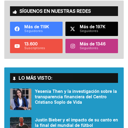
SÍGUENOS EN NUESTRAS REDES
Más de 119K
Más de 197K
Seguidores
Seguidores
13.600
Más de 1346
Suscriptores
Seguidores
LO MÁS VISTO:
Yesenia Then y la investigación sobre la
transparencia financiera del Centro
Cristiano Soplo de Vida
Justin Bieber y el impacto de su canto en
la final del mundial de fútbol