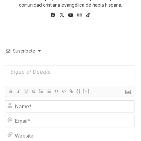
comunidad cristiana evangélica de habla hispana.
Facebook
X
YouTube
Instagram
TikTok
Suscríbete
{}
[+]
N
a
m
E
e
m
*
a
W
i
e
l