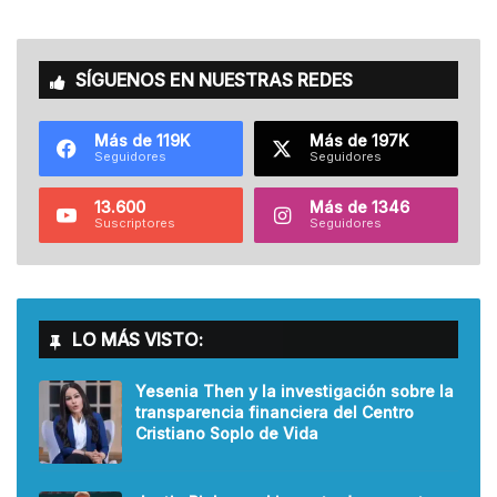
SÍGUENOS EN NUESTRAS REDES
Más de 119K
Más de 197K
Seguidores
Seguidores
13.600
Más de 1346
Suscriptores
Seguidores
LO MÁS VISTO:
Yesenia Then y la investigación sobre la
transparencia financiera del Centro
Cristiano Soplo de Vida