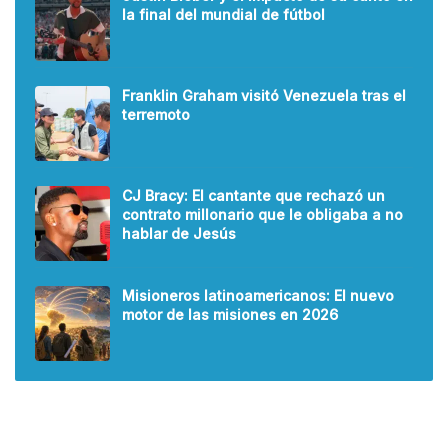
la final del mundial de fútbol
Franklin Graham visitó Venezuela tras el
terremoto
CJ Bracy: El cantante que rechazó un
contrato millonario que le obligaba a no
hablar de Jesús
Misioneros latinoamericanos: El nuevo
motor de las misiones en 2026