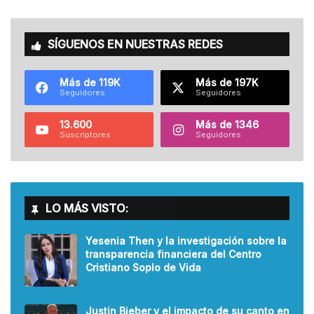
SÍGUENOS EN NUESTRAS REDES
Más de 119K
Más de 197K
Seguidores
Seguidores
13.600
Más de 1346
Suscriptores
Seguidores
LO MÁS VISTO:
Yesenia Then y la investigación sobre la
transparencia financiera del Centro
Cristiano Soplo de Vida
Justin Bieber y el impacto de su canto en