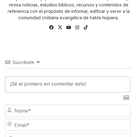
revisa noticias, estudios bíblicos, recursos y contenidos de
referencia con el propósito de informar, edificar y servir a la
comunidad cristiana evangélica de habla hispana.
Fa
X
Yo
Ins
Tik
ce
uTu
tag
To
bo
be
ra
k
ok
m
Suscríbete
N
a
m
E
e
m
*
a
W
i