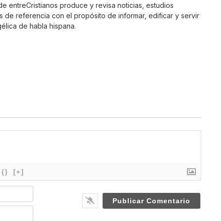
 de entreCristianos produce y revisa noticias, estudios
s de referencia con el propósito de informar, edificar y servir
élica de habla hispana.
{}
[+]
N
a
m
E
e
m