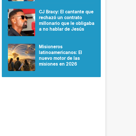
CJ Bracy: El cantante que
rechazó un contrato
millonario que le obligaba
a no hablar de Jesús
Misioneros
latinoamericanos: El
nuevo motor de las
misiones en 2026