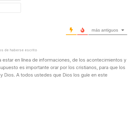
*
a
W
i
e
l
b
*
s
i
más antiguos
t
e
s de haberse escrito
ra estar en línea de informaciones, de los acontecimientos y
supuesto es importante orar por los cristianos, para que los
 y Dios. A todos ustedes que Dios los guíe en este