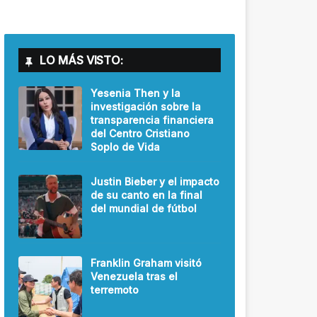
LO MÁS VISTO:
Yesenia Then y la
investigación sobre la
transparencia financiera
del Centro Cristiano
Soplo de Vida
Justin Bieber y el impacto
de su canto en la final
del mundial de fútbol
Franklin Graham visitó
Venezuela tras el
terremoto