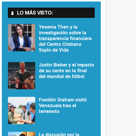
LO MÁS VISTO:
Yesenia Then y la
investigación sobre la
transparencia financiera
del Centro Cristiano
Soplo de Vida
Justin Bieber y el impacto
de su canto en la final
del mundial de fútbol
Franklin Graham visitó
Venezuela tras el
terremoto
La discusión por la