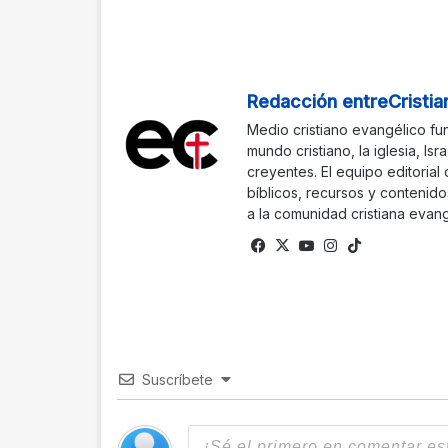
Redacción entreCristia
Medio cristiano evangélico fu
mundo cristiano, la iglesia, Isr
creyentes. El equipo editorial
bíblicos, recursos y contenido
a la comunidad cristiana evang
Fa
X
Yo
Ins
Tik
ce
uTu
tag
To
bo
be
ra
k
ok
m
Suscríbete