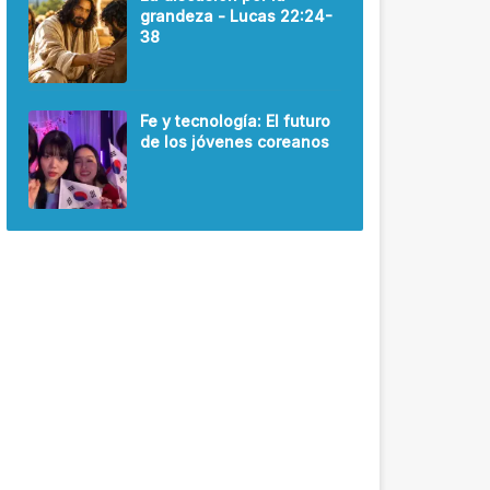
grandeza - Lucas 22:24-
38
Fe y tecnología: El futuro
de los jóvenes coreanos