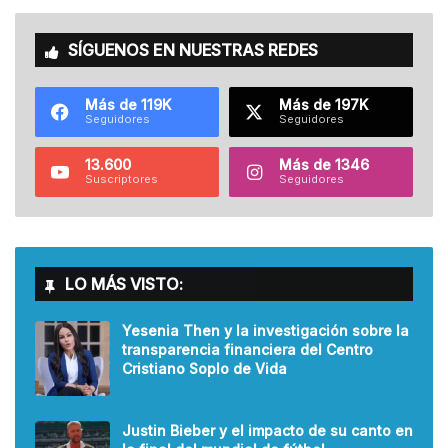
SÍGUENOS EN NUESTRAS REDES
Más de 119K
Más de 197K
Seguidores
Seguidores
13.600
Más de 1346
Suscriptores
Seguidores
LO MÁS VISTO:
Yesenia Then y la investigación sobre la
transparencia financiera del Centro
Cristiano Soplo de Vida
Justin Bieber y el impacto de su canto en