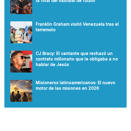
la final del mundial de fútbol
Franklin Graham visitó Venezuela tras el
terremoto
CJ Bracy: El cantante que rechazó un
contrato millonario que le obligaba a no
hablar de Jesús
Misioneros latinoamericanos: El nuevo
motor de las misiones en 2026