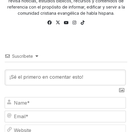
revisa noticias, estudios bíblicos, recursos y contenidos de
referencia con el propósito de informar, edificar y servir a la
comunidad cristiana evangélica de habla hispana.
Facebook
X
YouTube
Instagram
TikTok
Suscríbete
N
a
m
E
e
m
*
a
W
i
e