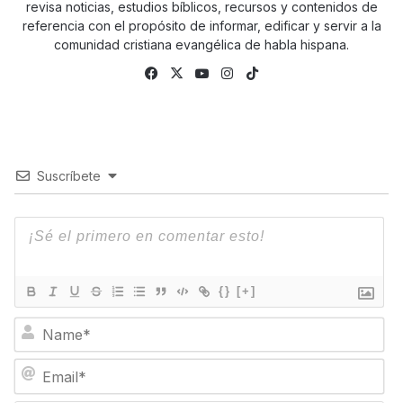
revisa noticias, estudios bíblicos, recursos y contenidos de
referencia con el propósito de informar, edificar y servir a la
comunidad cristiana evangélica de habla hispana.
Fa
X
Yo
Ins
Tik
ce
uTu
tag
To
bo
be
ra
k
ok
m
Suscríbete
{}
[+]
N
a
m
E
e
m
*
a