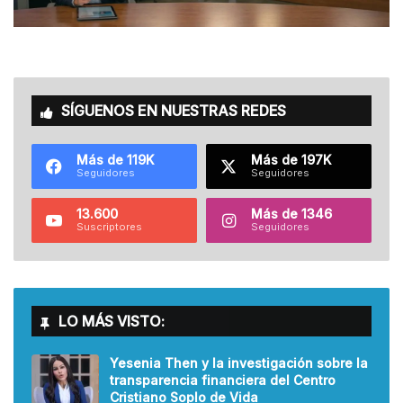
SÍGUENOS EN NUESTRAS REDES
Más de 119K
Más de 197K
Seguidores
Seguidores
13.600
Más de 1346
Suscriptores
Seguidores
LO MÁS VISTO:
Yesenia Then y la investigación sobre la
transparencia financiera del Centro
Cristiano Soplo de Vida