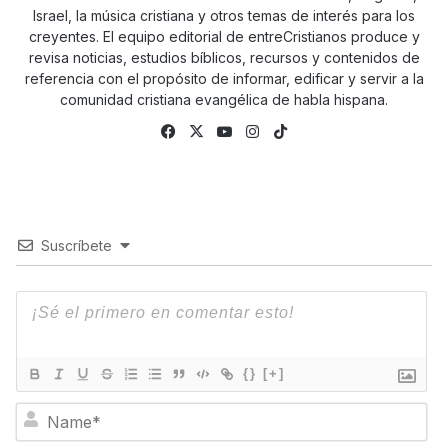
Israel, la música cristiana y otros temas de interés para los
creyentes. El equipo editorial de entreCristianos produce y
revisa noticias, estudios bíblicos, recursos y contenidos de
referencia con el propósito de informar, edificar y servir a la
comunidad cristiana evangélica de habla hispana.
Fa
X
Yo
Ins
Tik
ce
uTu
tag
To
bo
be
ra
k
ok
m
Suscríbete
{}
[+]
N
a
m