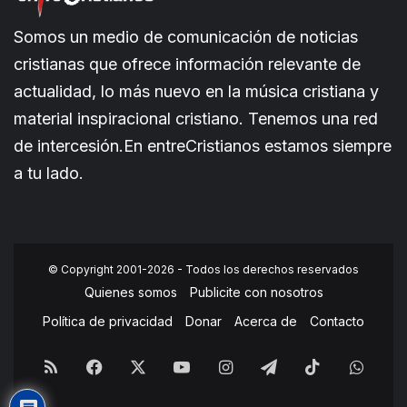
Somos un medio de comunicación de noticias
cristianas que ofrece información relevante de
actualidad, lo más nuevo en la música cristiana y
material inspiracional cristiano. Tenemos una red
de intercesión.En entreCristianos estamos siempre
a tu lado.
© Copyright 2001-2026 - Todos los derechos reservados
Quienes somos
Publicite con nosotros
Política de privacidad
Donar
Acerca de
Contacto
RSS
Facebook
X
YouTube
Instagram
Telegram
TikTok
What