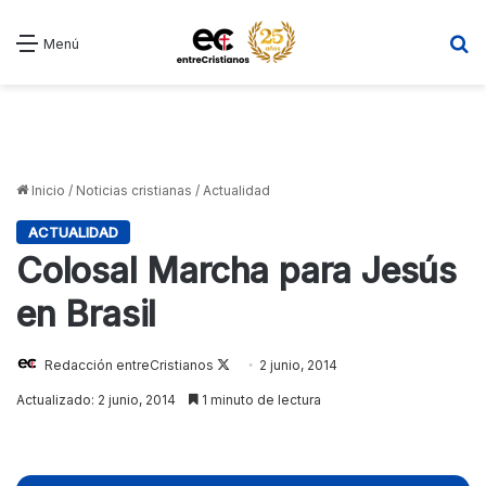
B
Menú
Inicio
/
Noticias cristianas
/
Actualidad
ACTUALIDAD
Colosal Marcha para Jesús
en Brasil
Redacción entreCristianos
Follow
2 junio, 2014
on
Actualizado: 2 junio, 2014
1 minuto de lectura
X