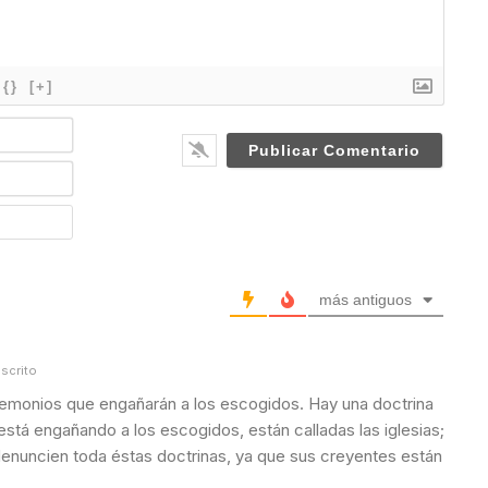
{}
[+]
N
a
m
E
e
m
*
a
W
i
e
l
b
*
s
i
más antiguos
t
e
scrito
monios que engañarán a los escogidos. Hay una doctrina
está engañando a los escogidos, están calladas las iglesias;
denuncien toda éstas doctrinas, ya que sus creyentes están