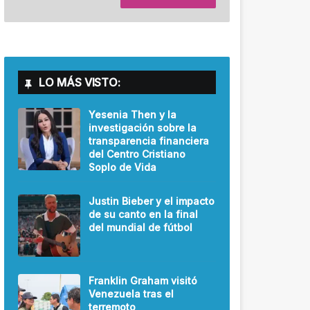
LO MÁS VISTO:
Yesenia Then y la
investigación sobre la
transparencia financiera
del Centro Cristiano
Soplo de Vida
Justin Bieber y el impacto
de su canto en la final
del mundial de fútbol
Franklin Graham visitó
Venezuela tras el
terremoto