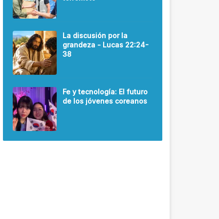
La discusión por la
grandeza - Lucas 22:24-
38
Fe y tecnología: El futuro
de los jóvenes coreanos