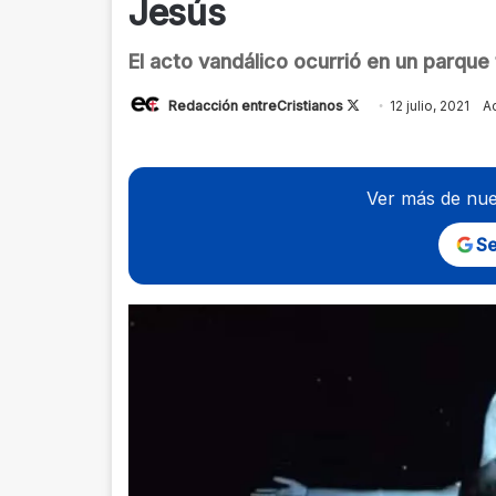
Jesús
El acto vandálico ocurrió en un parque
Follow
Redacción entreCristianos
12 julio, 2021
A
on
X
Ver más de nue
Se