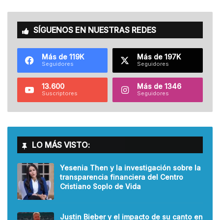
SÍGUENOS EN NUESTRAS REDES
Más de 119K
Más de 197K
Seguidores
Seguidores
13.600
Más de 1346
Suscriptores
Seguidores
LO MÁS VISTO:
Yesenia Then y la investigación sobre la
transparencia financiera del Centro
Cristiano Soplo de Vida
Justin Bieber y el impacto de su canto en