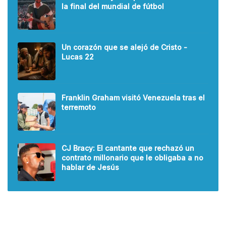
la final del mundial de fútbol
Un corazón que se alejó de Cristo -
Lucas 22
Franklin Graham visitó Venezuela tras el
terremoto
CJ Bracy: El cantante que rechazó un
contrato millonario que le obligaba a no
hablar de Jesús