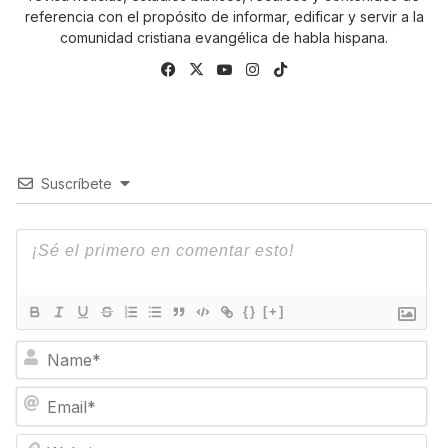
referencia con el propósito de informar, edificar y servir a la
comunidad cristiana evangélica de habla hispana.
Facebook
X
YouTube
Instagram
TikTok
Suscríbete
{}
[+]
N
a
m
E
e
m
*
a
W
i